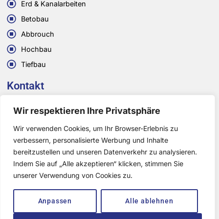
Erd & Kanalarbeiten
Betobau
Abbrouch
Hochbau
Tiefbau
Kontakt
+ 49 170 3846587
Wir respektieren Ihre Privatsphäre
+ 49 15206911710
Wir verwenden Cookies, um Ihr Browser-Erlebnis zu
gsbau2019@outlook.com
verbessern, personalisierte Werbung und Inhalte
bereitzustellen und unseren Datenverkehr zu analysieren.
Fruchtbahnhofstr 15 68159 Mannheim
Indem Sie auf „Alle akzeptieren“ klicken, stimmen Sie
unserer Verwendung von Cookies zu.
Anpassen
Alle ablehnen
Copyright © 2025 GS Bau GmbH All rights reserved. | Powered by
space-agency.ch